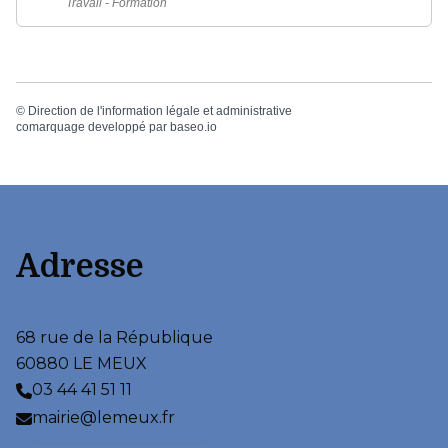
Travail - Formation
©
Direction de l'information légale et administrative
comarquage developpé par
baseo.io
Adresse
68 rue de la République
60880 LE MEUX
03 44 41 51 11
mairie@lemeux.fr