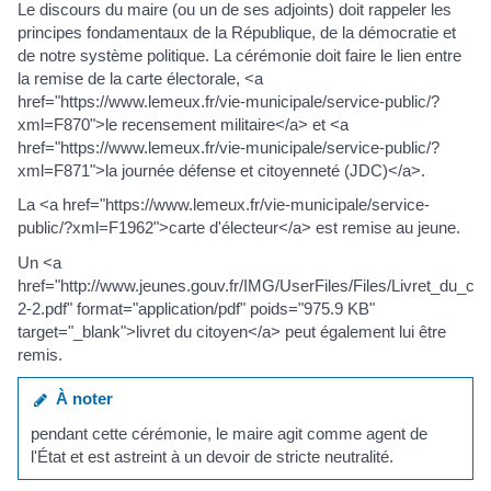
Le discours du maire (ou un de ses adjoints) doit rappeler les
principes fondamentaux de la République, de la démocratie et
de notre système politique. La cérémonie doit faire le lien entre
la remise de la carte électorale, <a
href="https://www.lemeux.fr/vie-municipale/service-public/?
xml=F870">le recensement militaire</a> et <a
href="https://www.lemeux.fr/vie-municipale/service-public/?
xml=F871">la journée défense et citoyenneté (JDC)</a>.
La <a href="https://www.lemeux.fr/vie-municipale/service-
public/?xml=F1962">carte d'électeur</a> est remise au jeune.
Un <a
href="http://www.jeunes.gouv.fr/IMG/UserFiles/Files/Livret_du_cit
2-2.pdf" format="application/pdf" poids="975.9 KB"
target="_blank">livret du citoyen</a> peut également lui être
remis.
À noter
pendant cette cérémonie, le maire agit comme agent de
l'État et est astreint à un devoir de stricte neutralité.