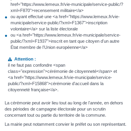
href="https://www.lemeux.fr/vie-municipale/service-public/?
xml=F870">recensement militaire</a>
ou ayant effectué une <a href="https://www.lemeux.fr/vie-
municipale/service-public/?xml=F1367">inscription
volontaire</a> sur la liste électorale
ou <a href="https://www.lemeux.fr/vie-municipale/service-
public/?xml=F1937">inscrit en tant que citoyen d'un autre
État membre de l'Union européenne</a>
Attention :
il ne faut pas confondre <span
class="expression">cérémonie de citoyenneté</span> et
<a href="https://www.lemeux.fr/vie-municipale/service-
public/?xml=F15868">cérémonie d'accueil dans la
citoyenneté française</a>.
La cérémonie peut avoir lieu tout au long de l'année, en dehors
des périodes de campagne électorale pour un scrutin
concernant tout ou partie du territoire de la commune.
La mairie peut notamment convier le préfet ou son représentant.